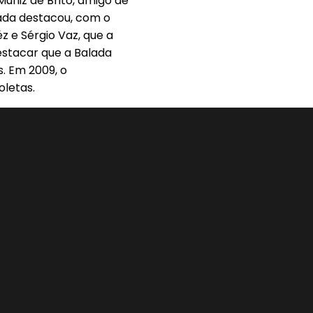
uniz de Brito, amigo de
lada destacou, com o
z e Sérgio Vaz, que a
destacar que a Balada
s. Em 2009, o
oletas.