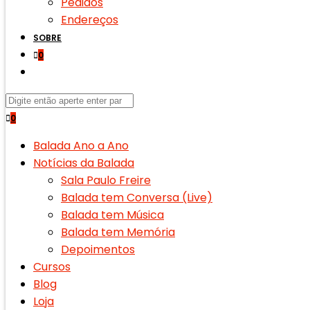
Pedidos
Endereços
SOBRE
0
Search
for:
0
Balada Ano a Ano
Notícias da Balada
Sala Paulo Freire
Balada tem Conversa (Live)
Balada tem Música
Balada tem Memória
Depoimentos
Cursos
Blog
Loja