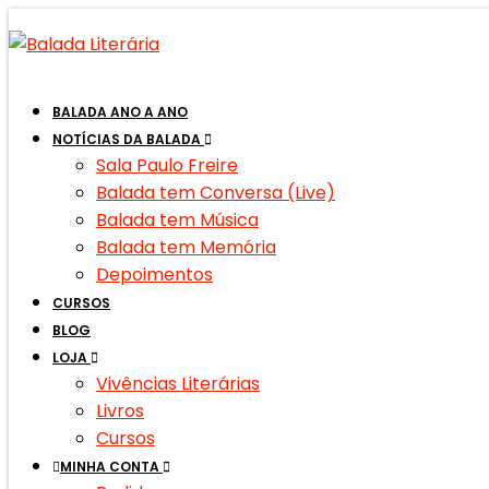
Skip
to
content
BALADA ANO A ANO
NOTÍCIAS DA BALADA
Sala Paulo Freire
Balada tem Conversa (Live)
Balada tem Música
Balada tem Memória
Depoimentos
CURSOS
BLOG
LOJA
Vivências Literárias
Livros
Cursos
MINHA CONTA