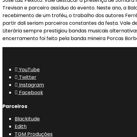
José Luiz Peixoto. Vale destacar a presença de Jomard M
Trevisan e parceiro assíduo do evento. Neste ano, a Ba
recebimento de um troféu, o trabalho dos autores Ferré
partir dali seriam parceiros constantes da festa. Vale 
Literária sempre prestigiou bandas musicais alternativa
encerramento foi feito pela banda mineira Porcas Borb
YouTube
Twitter
Instagram
Facebook
Parceiros
Blackitude
Edith
TGM Produções