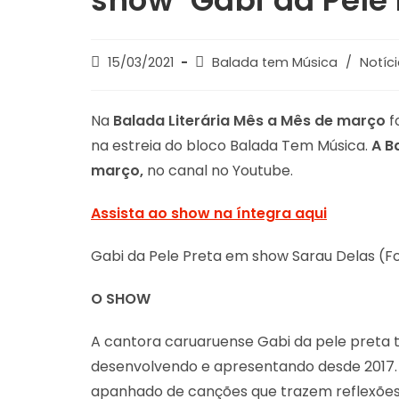
show ‘Gabi da Pele 
Post
Post
15/03/2021
Balada tem Música
/
Notíc
published:
category:
Na
Balada Literária Mês a Mês de março
f
na estreia do bloco Balada Tem Música.
A B
março,
no canal no Youtube.
Assista ao show na íntegra aqui
Gabi da Pele Preta em show Sarau Delas (Fo
O SHOW
A cantora caruaruense Gabi da pele preta 
desenvolvendo e apresentando desde 2017.
apanhado de canções que trazem reflexõe