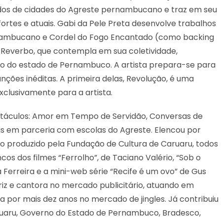
odos de cidades do Agreste pernambucano e traz em seu
rtes e atuais. Gabi da Pele Preta desenvolve trabalhos
rnambucano e Cordel do Fogo Encantado (como backing
 Reverbo, que contempla em sua coletividade,
o do estado de Pernambuco. A artista prepara-se para
ções inéditas. A primeira delas, Revolução, é uma
clusivamente para a artista.
petáculos: Amor em Tempo de Servidão, Conversas de
is em parceria com escolas do Agreste. Elencou por
ão produzido pela Fundação de Cultura de Caruaru, todos
cos dos filmes “Ferrolho”, de Taciano Valério, “Sob o
a Ferreira e a mini-web série “Recife é um ovo” de Gus
z e cantora no mercado publicitário, atuando em
a por mais dez anos no mercado de jingles. Já contribuiu
aru, Governo do Estado de Pernambuco, Bradesco,