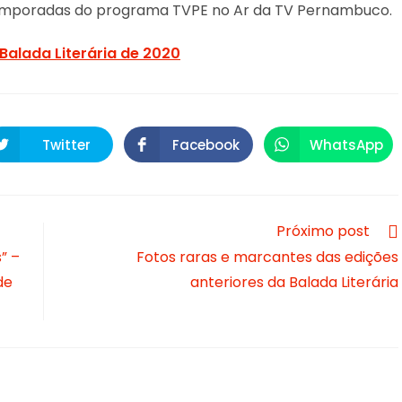
temporadas do programa TVPE no Ar da TV Pernambuco.
Balada Literária de 2020
Twitter
Facebook
WhatsApp
Opens
Opens
Opens
in
in
in
a
a
a
new
new
new
window
window
window
Próximo post
” –
Fotos raras e marcantes das edições
de
anteriores da Balada Literária