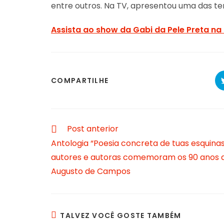
entre outros. Na TV, apresentou uma das 
Assista ao show da Gabi da Pele Preta na 
SHARE
COMPARTILHE
THIS
CONTENT
Read
Post anterior
more
Antologia “Poesia concreta de tuas esquinas
articles
autores e autoras comemoram os 90 anos 
Augusto de Campos
TALVEZ VOCÊ GOSTE TAMBÉM