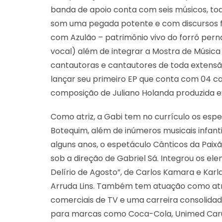
banda de apoio conta com seis músicos, t
som uma pegada potente e com discursos fo
com Azulão – patrimônio vivo do forró pe
vocal) além de integrar a Mostra de Música
cantautoras e cantautores de toda extensã
lançar seu primeiro EP que conta com 04 can
composição de Juliano Holanda produzida ex
Como atriz, a Gabi tem no currículo os es
Botequim, além de inúmeros musicais infant
alguns anos, o espetáculo Cânticos da Paix
sob a direção de Gabriel Sá. Integrou os elen
Delírio de Agosto”, de Carlos Kamara e Karl
Arruda Lins. Também tem atuação como atri
comerciais de TV e uma carreira consolidad
para marcas como Coca-Cola, Unimed Caru