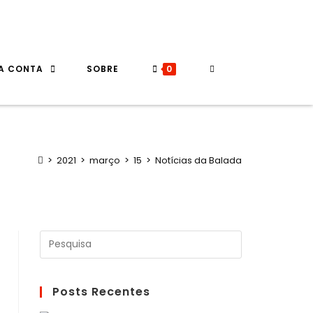
A CONTA
SOBRE
0
>
2021
>
março
>
15
>
Notícias da Balada
Search
for:
Posts Recentes