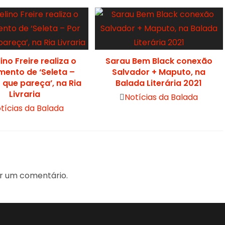
ino Freire realiza o
Sarau Bem Black conexão
mento de ‘Seleta –
Salvador + Maputo, na
r que pareça’, na Ria
Balada Literária 2021
Livraria
Post
Notícias da Balada
tícias da Balada
category:
gory:
r um comentário.