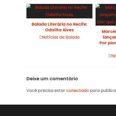
Balada Literária no Recife:
Odaílta Alves
Marcel
Post
Notícias da Balada
lança
Por pio
category:
Post
No
cate
Deixe um comentário
Você precisa estar
conectado
para publica