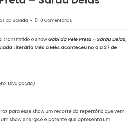
Preta – Sarau Delas’
Post
ias da Balada
0 Comentários
comments:
oi transmitido o show
Gabi da Pele Preta – Sarau Delas
,
alada Literária Mês a Mês aconteceu no dia 27 de
to: Divulgação)
traz para esse show um recorte do repertório que vem
 Um show enérgico e potente que apresenta um
s