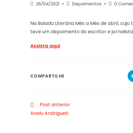
Post
Post
Post
26/04/2021
Depoimentos
0 Comen
published:
category:
comments:
Na Balada Literária Mês a Mês de abril, cujo t
teve um depoimento do escritor e jornalista
Assista aqui
SHARE
COMPARTILHE
THIS
CONTENT
Read
Post anterior
more
Analu Andrigueti
articles