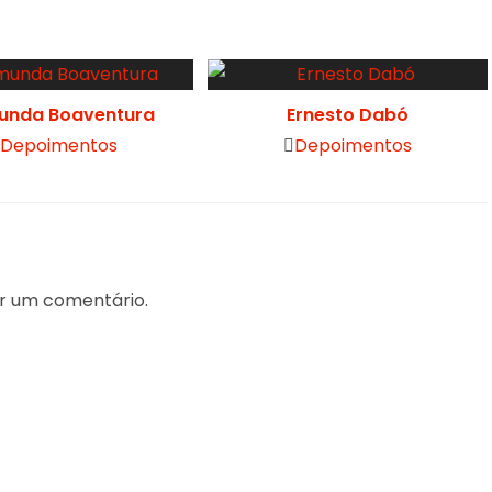
unda Boaventura
Ernesto Dabó
ost
Post
Depoimentos
Depoimentos
ategory:
category:
r um comentário.