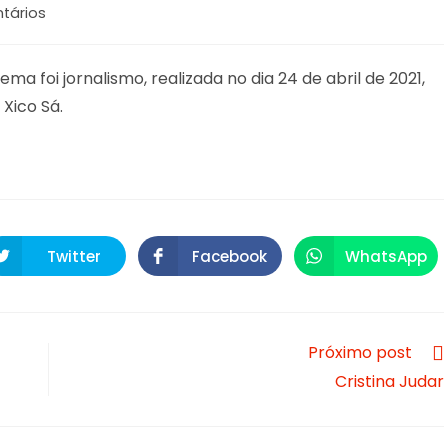
tários
ema foi jornalismo, realizada no dia 24 de abril de 2021,
 Xico Sá.
Twitter
Facebook
WhatsApp
Opens
Opens
Opens
in
in
in
a
a
a
new
new
new
window
window
window
Próximo post
Cristina Judar