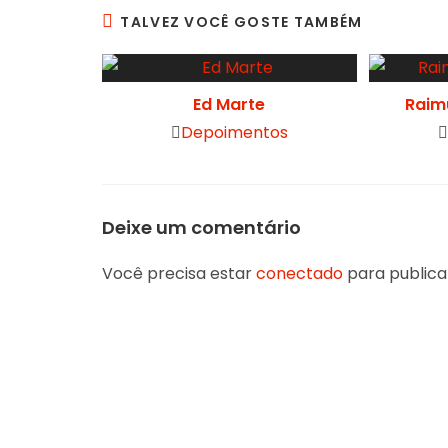
TALVEZ VOCÊ GOSTE TAMBÉM
Ed Marte
Raim
Post
P
Depoimentos
category:
c
Deixe um comentário
Você precisa estar
conectado
para publica