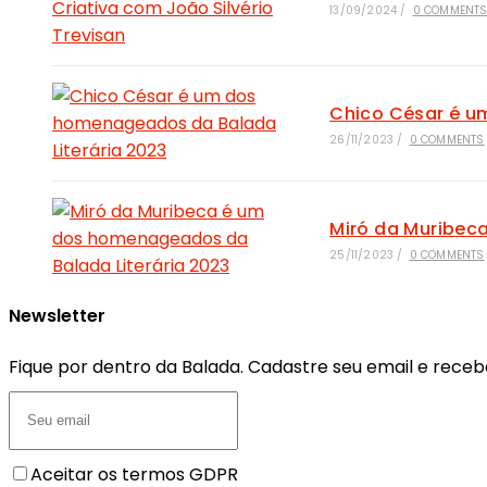
13/09/2024
/
0 COMMENT
Chico César é u
26/11/2023
/
0 COMMENTS
Miró da Muribec
25/11/2023
/
0 COMMENTS
Newsletter
Fique por dentro da Balada. Cadastre seu email e receb
Aceitar os termos GDPR