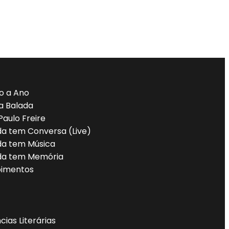
o a Ano
a Balada
Paulo Freire
da tem Conversa (Live)
da tem Música
da tem Memória
imentos
cias Literárias