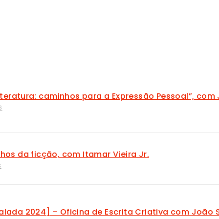
Literatura: caminhos para a Expressão Pessoal”, com 
S
hos da ficção, com Itamar Vieira Jr.
S
lada 2024] – Oficina de Escrita Criativa com João Si