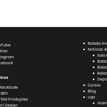
Balada An
uTube
Notícias d
itter
Sala 
stagram
Bala
cebook
Bala
Bala
iros
Depo
Cursos
Blackitude
Blog
Edith
Loja
TGM Produções
Vivên
br1 Design