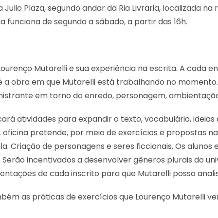
a Julio Plaza, segundo andar da Ria Livraria, localizada n
a funciona de segunda a sábado, a partir das 16h.
e Lourenço Mutarelli e sua experiência na escrita. A cada e
a obra em que Mutarelli está trabalhando no momento. A
strante em torno do enredo, personagem, ambientação, di
icará atividades para expandir o texto, vocabulário, idei
 A oficina pretende, por meio de exercícios e propostas 
a. Criação de personagens e seres ficcionais. Os alunos
 Serão incentivados a desenvolver gêneros plurais do uni
mentações de cada inscrito para que Mutarelli possa anal
bém as práticas de exercícios que Lourenço Mutarelli ve