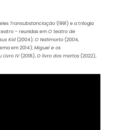
 eles
Transubstanciação
(1991) e a trilogia
 teatro – reunidas em
O teatro de
sus Kid
(2004);
O Natimorto
(2004,
nema em 2014);
Miguel e os
 Livro IV
(2018),
O livro dos mortos
(2022),