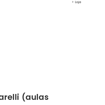
>
Loja
relli (aulas