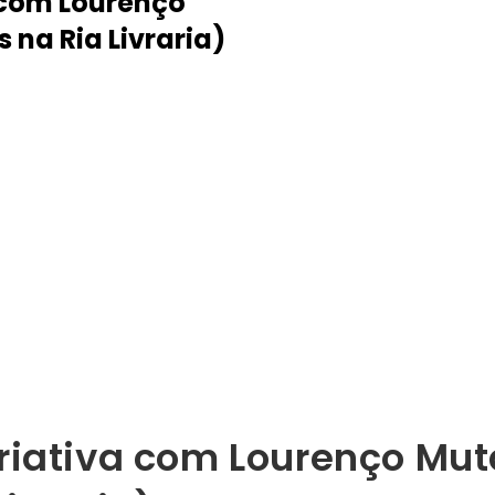
a com Lourenço
 na Ria Livraria)
criativa com Lourenço Muta