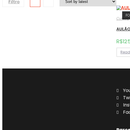
Filtro
FO
Cursos
,
AULÃO 
R$
12
Read
Yo
Tw
In
Fa
Parce