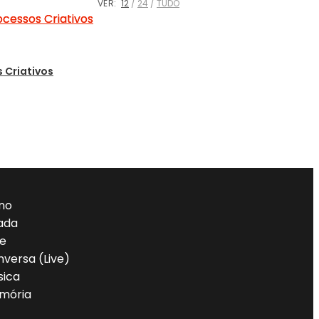
VER:
12
24
TUDO
 Criativos
no
lada
re
versa (Live)
sica
mória