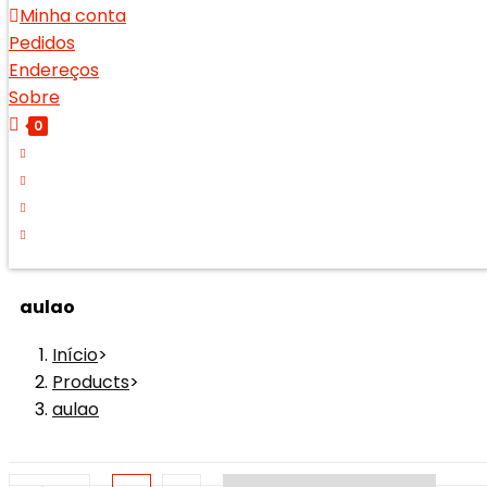
Minha conta
Pedidos
Endereços
Sobre
0
aulao
Início
>
Products
>
aulao