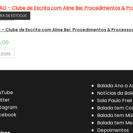
RA DE ESTOQUE
Oficinas
– Clube de Escrita com Aline Bei: Procedimentos & Processos
5,00
 more
Balada Ano a A
uTube
Notícias da Ba
itter
Sala Paulo Frei
stagram
Balada tem Con
cebook
Balada tem Mú
Balada tem Me
Depoimentos
iros