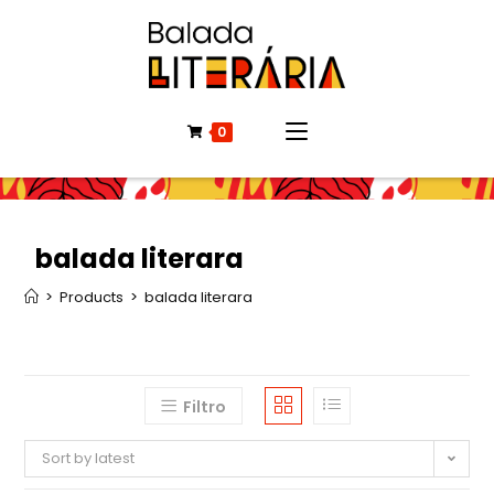
0
balada literara
>
Products
>
balada literara
Filtro
Sort by latest