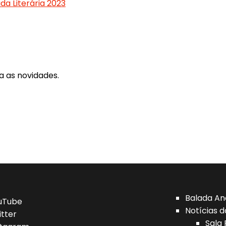
a Literária 2023
a as novidades.
Balada An
uTube
Notícias d
itter
Sala 