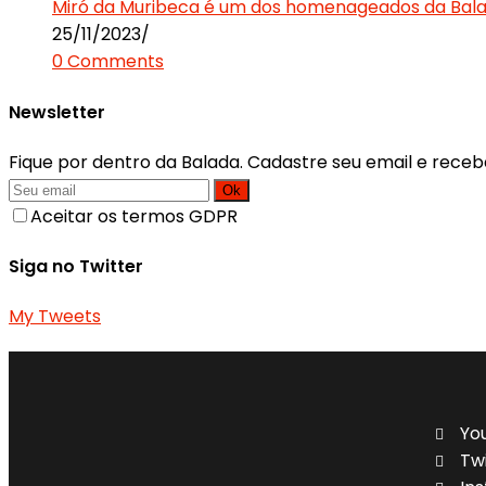
Miró da Muribeca é um dos homenageados da Balad
25/11/2023
/
0 Comments
Newsletter
Fique por dentro da Balada. Cadastre seu email e receb
Ok
Aceitar os termos GDPR
Siga no Twitter
My Tweets
Yo
Tw