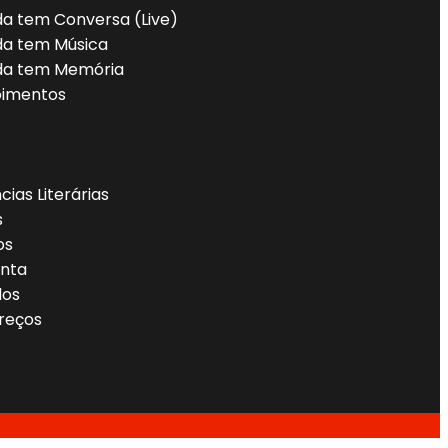
da tem Conversa (Live)
da tem Música
da tem Memória
imentos
cias Literárias
s
os
nta
dos
reços