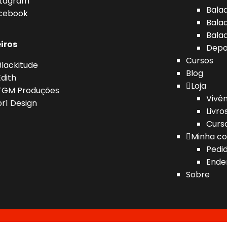
stagram
Bala
cebook
Bala
Bala
iros
Depo
Cursos
Blackitude
Blog
Edith
Loja
TGM Produções
Vivên
br1 Design
Livro
Curs
Minha co
Pedi
Ende
Sobre