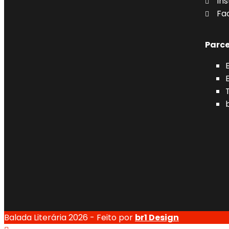
In
Fa
Parce
Balada Literária 2026 - Feito por
br1 Design