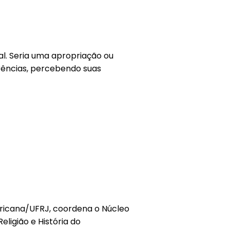
ral. Seria uma apropriação ou
rências, percebendo suas
fricana/UFRJ, coordena o Núcleo
eligião e História do