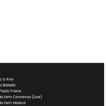
o a Ano
a Balada
Paulo Freire
da tem Conversa (Live)
da tem Música