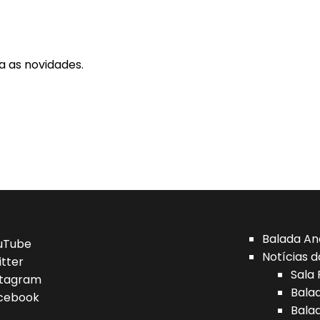
a as novidades.
Balada An
uTube
Notícias d
itter
Sala 
stagram
Bala
cebook
Bala