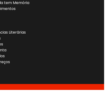
da tem Memória
imentos
cias Literárias
s
os
nta
dos
reços