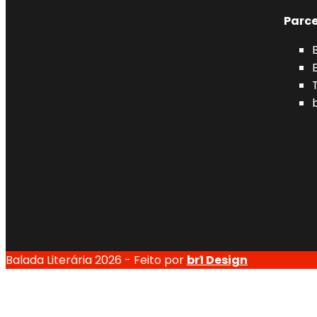
Parce
Balada Literária 2026 - Feito por
br1 Design