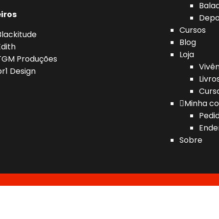
Bala
iros
Depo
Cursos
Blackitude
Blog
Edith
Loja
TGM Produções
Vivên
br1 Design
Livro
Curs
Minha co
Pedi
Ende
Sobre