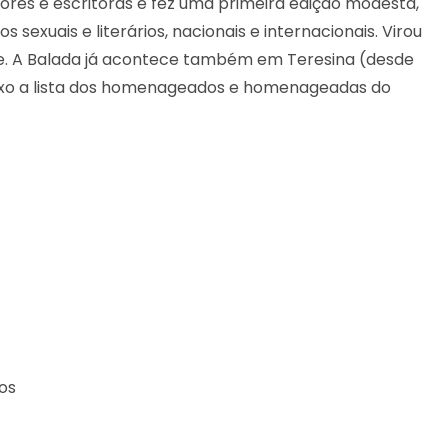
itores e escritoras e fez uma primeira edição modesta,
sexuais e literários, nacionais e internacionais. Virou
ade. A Balada já acontece também em Teresina (desde
aixo a lista dos homenageados e homenageadas do
cos