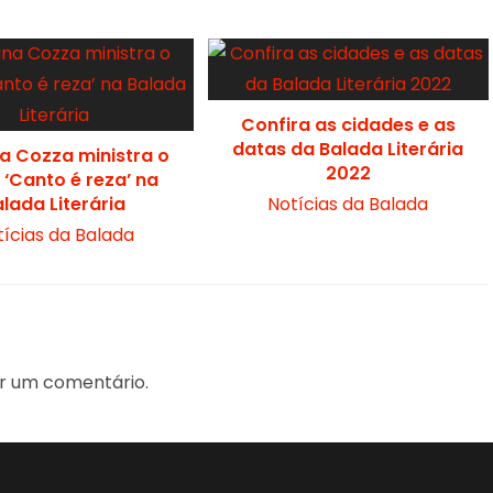
Confira as cidades e as
datas da Balada Literária
a Cozza ministra o
2022
 ‘Canto é reza’ na
lada Literária
Notícias da Balada
tícias da Balada
r um comentário.