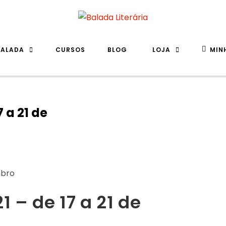
BALADA
CURSOS
BLOG
LOJA
MIN
7 a 21 de
1 – de 17 a 21 de