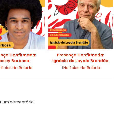
ença Confirmada:
Presença Confirmada:
esley Barbosa
Ignácio de Loyola Brandão
tícias da Balada
Notícias da Balada
r um comentário.