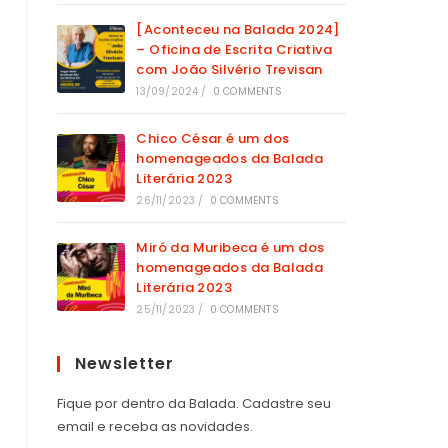
[Aconteceu na Balada 2024]
– Oficina de Escrita Criativa
com João Silvério Trevisan
13/09/2024
/
0 COMMENTS
Chico César é um dos
homenageados da Balada
Literária 2023
26/11/2023
/
0 COMMENTS
Miró da Muribeca é um dos
homenageados da Balada
Literária 2023
25/11/2023
/
0 COMMENTS
Newsletter
Fique por dentro da Balada. Cadastre seu
email e receba as novidades.