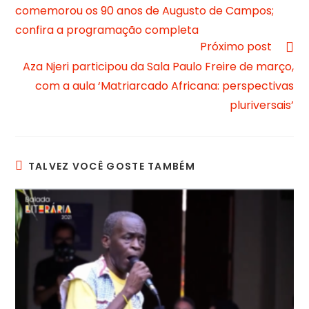
comemorou os 90 anos de Augusto de Campos;
confira a programação completa
Próximo post
Aza Njeri participou da Sala Paulo Freire de março,
com a aula ‘Matriarcado Africana: perspectivas
pluriversais’
TALVEZ VOCÊ GOSTE TAMBÉM