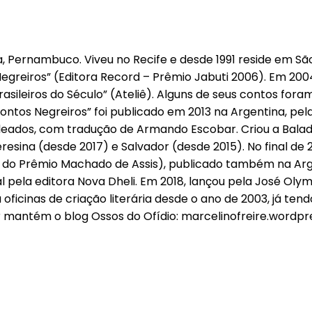
, Pernambuco. Viveu no Recife e desde 1991 reside em São 
 Negreiros” (Editora Record – Prêmio Jabuti 2006). Em 2004
ileiros do Século” (Ateliê). Alguns de seus contos fora
 “Contos Negreiros” foi publicado em 2013 na Argentina, pe
leados, com tradução de Armando Escobar. Criou a Balada
ina (desde 2017) e Salvador (desde 2015). No final de 2
 do Prêmio Machado de Assis), publicado também na Arge
 pela editora Nova Dheli. Em 2018, lançou pela José Olymp
 oficinas de criação literária desde o ano de 2003, já t
tor mantém o blog Ossos do Ofídio: marcelinofreire.wordp